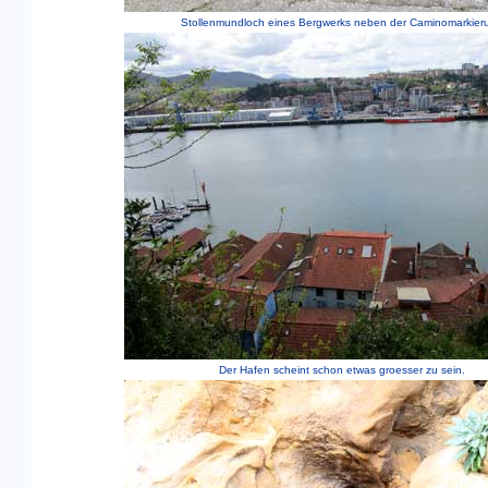
Stollenmundloch eines Bergwerks neben der Caminomarkier
Der Hafen scheint schon etwas groesser zu sein.