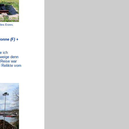
des Erzes.
onne (F) +
e ich
hweige denn
 Reise war
 Relikte vom