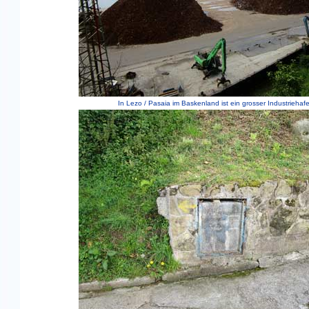
In Lezo / Pasaia im Baskenland ist ein grosser Industriehaf