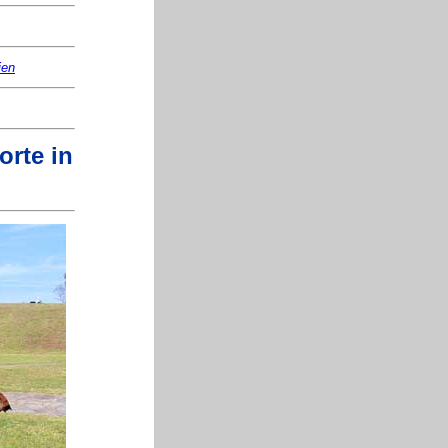
ien
rte in