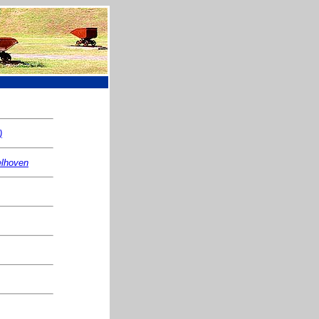
)
elhoven