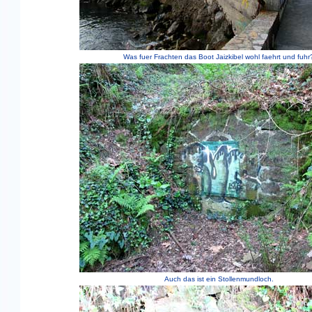
Was fuer Frachten das Boot Jaizkibel wohl faehrt und fuhr
Auch das ist ein Stollenmundloch.