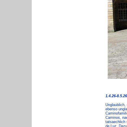
1.4.26-8.5.2
Unglaublich,
ebenso ungla
Caminofamili
Caminos, nae
tatsaechlich 
de Luz. Dazu