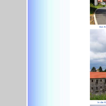
Von K
In die 