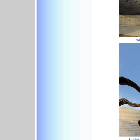
Wa
So blei