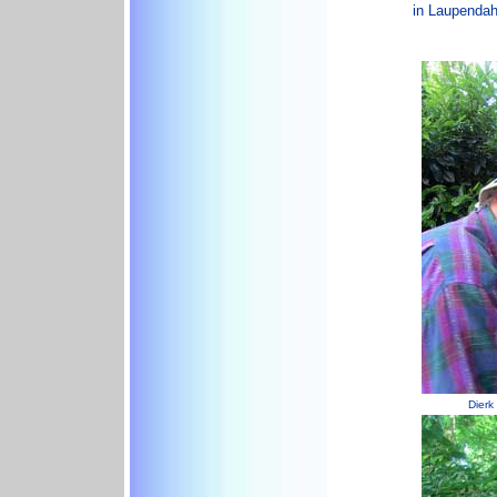
in Laupendah
Dierk