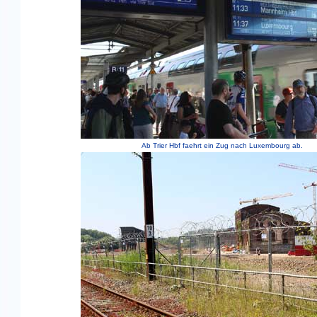
Ab Trier Hbf faehrt ein Zug nach Luxembourg ab.