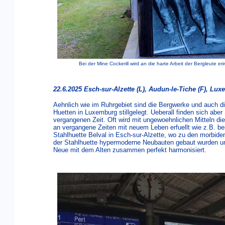
Bei der Mine Cockerill wird an die harte Arbeit der Bergleute eri
22.6.2025 Esch-sur-Alzette (L), Audun-le-Tiche (F), Lux
Aehnlich wie im Ruhrgebiet sind die Bergwerke und auch d
Huetten in Luxemburg stillgelegt. Ueberall finden sich aber
vergangenen Zeit. Oft wird mit ungewoehnlichen Mitteln di
an vergangene Zeiten mit neuem Leben erfuellt wie z.B. bei
Stahlhuette Belval in Esch-sur-Alzette, wo zu den morbide
der Stahlhuette hypermoderne Neubauten gebaut wurden u
Neue mit dem Alten zusammen perfekt harmonisiert.