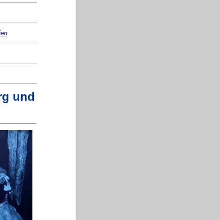
ien
rg und