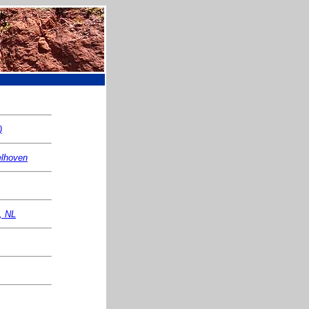
)
elhoven
, NL