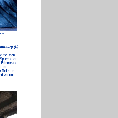
nnert.
embourg (L)
ie meisten
 Spuren der
e Erinnerung
 der
n Relikten
nd wo das